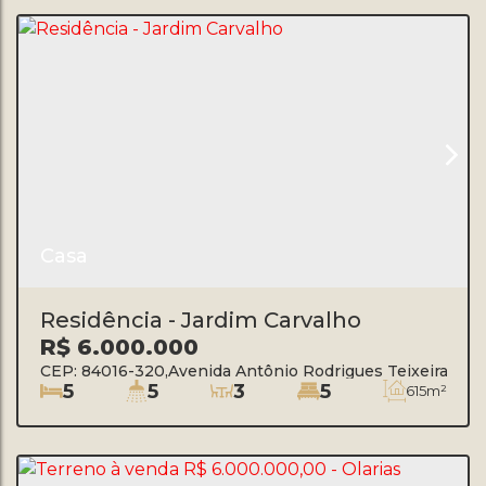
Casa
Residência - Jardim Carvalho
R$
6.000.000
CEP: 84016-320
,
Avenida Antônio Rodrigues Teixeira Júni
5
5
3
5
615m²