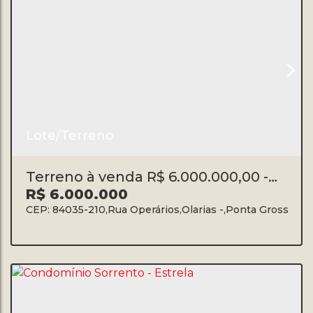
Lote/Terreno
Terreno à venda R$ 6.000.000,00 -
Olarias
R$
6.000.000
CEP: 84035-210
,
Rua Operários
,
Olarias
,
Ponta Grossa
,
Pa