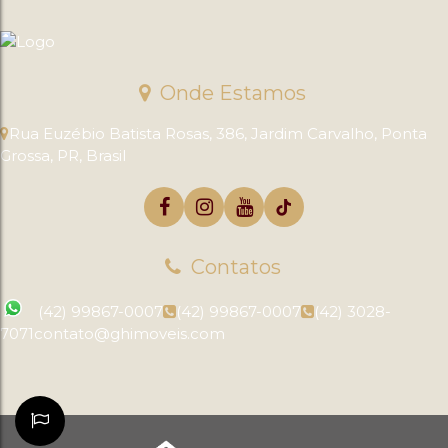
Onde Estamos
Rua Euzébio Batista Rosas
,
386
,
Jardim Carvalho
,
Ponta
Grossa
,
PR
,
Brasil
Contatos
(42) 99867-0007
(42) 99867-0007
(42) 3028-
7071
contato@ghimoveis.com