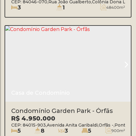
CEP: 84046-070
,
Rua João Gualberto
,
Colônia Dona Luíza
3
1
48400m²
Casa de Condomínio
Condomínio Garden Park - Órfãs
R$
4.950.000
CEP: 84015-903
,
Avenida Anita Garibaldi
,
Orfãs
,
Ponta Gr
5
8
3
5
900m²