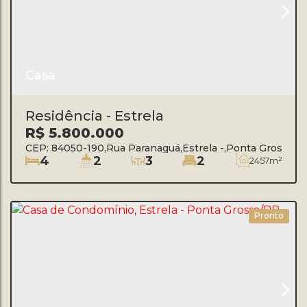
Casa
Residência - Estrela
R$
5.800.000
CEP: 84050-190
,
Rua Paranaguá
,
Estrela
,
Ponta Grossa
,
Pa
4
2
3
2
2457m²
Pronto