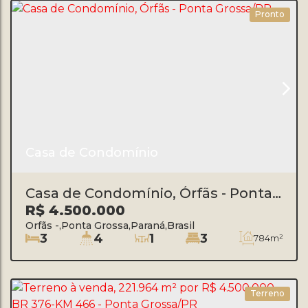
Pronto
Casa de Condomínio
Casa de Condomínio, Órfãs - Ponta
Grossa/PR
R$
4.500.000
Orfãs
,
Ponta Grossa
,
Paraná
,
Brasil
3
4
1
3
784m²
Terreno