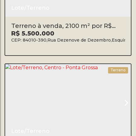
Lote/Terreno
Terreno à venda, 2100 m² por R$
5.500.000,00 - Centro - Ponta
R$
5.500.000
Grossa/PR
CEP: 84010-390
,
Rua Dezenove de Dezembro
,
Esquina co
Terreno
Lote/Terreno