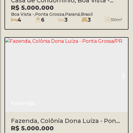
Casa de Condomínio, Boa Vista -
Ponta Grossa/PR
R$
5.000.000
Boa Vista
,
Ponta Grossa
,
Paraná
,
Brasil
4
6
3
3
510m²
Fazenda
Fazenda, Colônia Dona Luíza - Ponta
Grossa/PR
R$
5.000.000