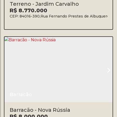
Terreno - Jardim Carvalho
R$
8.770.000
CEP: 84016-390
,
Rua Fernando Prestes de Albuquerque
,
J
Barracão
Barracão - Nova Rússia
R$
8.000.000