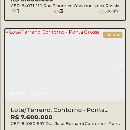
CEP: 84071-110
,
Rua Francisco Otaviano
,
Nova Rússia
,
Pon
1
3
5004m²
Terreno
Lote/Terreno
Lote/Terreno, Contorno - Ponta
Grossa
R$
7.600.000
CEP: 84060-597
,
Rua José Bernardi
,
Contorno
,
Ponta Gro