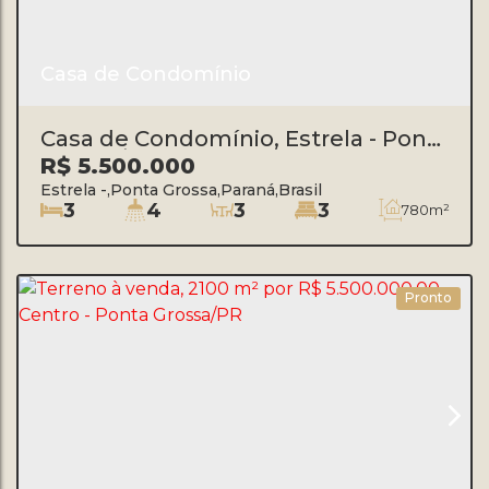
Casa de Condomínio
Casa de Condomínio, Estrela - Ponta
Grossa/PR
R$
5.500.000
Estrela
,
Ponta Grossa
,
Paraná
,
Brasil
3
4
3
3
780m²
Pronto