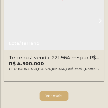
Lote/Terreno
Terreno à venda, 221.964 m² por R$
4.500.000 - BR 376-KM 466 - Ponta
R$
4.500.000
Grossa/PR
CEP: 84043-450
,
BR-376
,
KM 466
,
Cará-cará
,
Ponta Gross