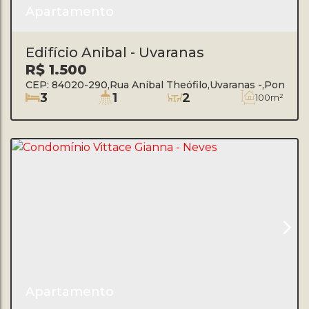
Apartamento
Edifício Anibal - Uvaranas
R$
1.500
CEP: 84020-290
,
Rua Aníbal Theófilo
,
Uvaranas
,
Ponta Gr
3
1
2
100m²
Apartamento