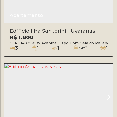
Apartamento
Edifício Ilha Santorini - Uvaranas
R$
1.800
CEP: 84025-007
,
Avenida Bispo Dom Geraldo Pellanda
,
Uv
3
1
1
1
73m²