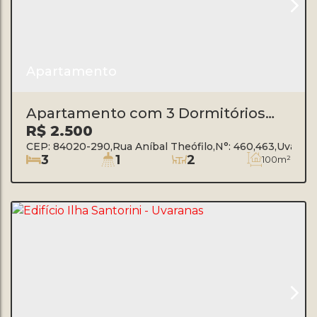
Apartamento
Apartamento com 3 Dormitórios
para Alugar, 100 M² por R$
R$
2.500
2.500/Mês - Rua Anibal Theófilo -
CEP: 84020-290
,
Rua Aníbal Theófilo
,
N°:
460
,
463
,
Uvaran
Uvaranas - Ponta Grossa/Pr
3
1
2
100m²