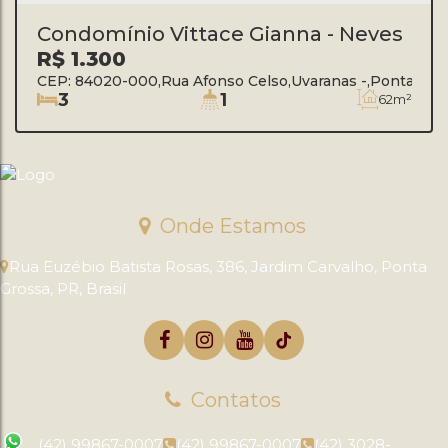
Condomínio Vittace Gianna - Neves
R$
1.300
CEP: 84020-000
,
Rua Afonso Celso
,
Uvaranas
,
Ponta Gro
3
1
62m²
Onde Estamos
Rua Euzébio Batista Rosas
,
386
,
Jardim Carvalho
,
Ponta
Grossa
,
PR
,
Brasil
Contatos
(42) 99867-0007
(42) 99867-0007
(42) 3028-