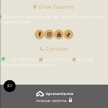
Onde Estamos
Rua Euzébio Batista Rosas
,
386
,
Jardim Carvalho
,
Ponta
Grossa
,
PR
,
Brasil
Contatos
(42) 99867-0007
(42) 99867-0007
(42) 3028-
7071
contato@ghimoveis.com