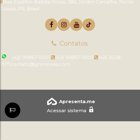
Rua Euzébio Batista Rosas
,
386
,
Jardim Carvalho
,
Ponta
Grossa
,
PR
,
Brasil
Contatos
(42) 99867-0007
(42) 99867-0007
(42) 3028-
7071
contato@ghimoveis.com