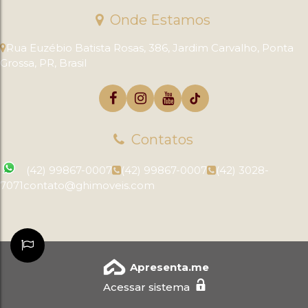
Onde Estamos
Rua Euzébio Batista Rosas
,
386
,
Jardim Carvalho
,
Ponta
Grossa
,
PR
,
Brasil
Contatos
(42) 99867-0007
(42) 99867-0007
(42) 3028-
7071
contato@ghimoveis.com