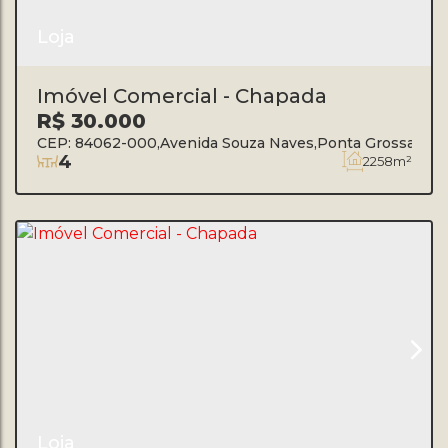
Loja
Imóvel Comercial - Chapada
R$
30.000
CEP: 84062-000
,
Avenida Souza Naves
,
Ponta Grossa
,
Par
4
2258m²
Loja