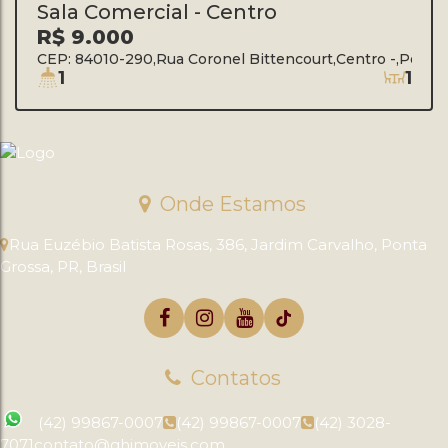
Sala Comercial - Centro
R$
9.000
CEP: 84010-290
,
Rua Coronel Bittencourt
,
Centro
,
Ponta 
1
1
Onde Estamos
Rua Euzébio Batista Rosas
,
386
,
Jardim Carvalho
,
Ponta
Grossa
,
PR
,
Brasil
Contatos
(42) 99867-0007
(42) 99867-0007
(42) 3028-
7071
contato@ghimoveis.com