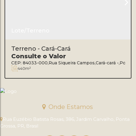
Lote/Terreno
Terreno - Cará-Cará
Consulte o Valor
CEP: 84033-000
,
Rua Siqueira Campos
,
Cará-cará
,
Ponta 
440m²
Onde Estamos
Rua Euzébio Batista Rosas
,
386
,
Jardim Carvalho
,
Ponta
Grossa
,
PR
,
Brasil