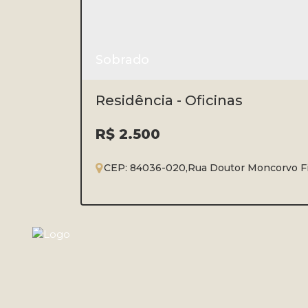
Sobrado
Residência - Oficinas
R$
2.500
CEP: 84036-020
,
Rua Doutor Moncorvo F
3
2
1
1