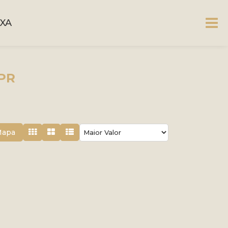
XA
 PR
Mapa