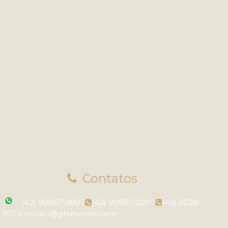
s
,
Ponta Grossa
,
Paraná
,
Brasil
Contatos
(42) 99867-0007
(42) 99867-0007
(42) 3028-
7071
contato@ghimoveis.com