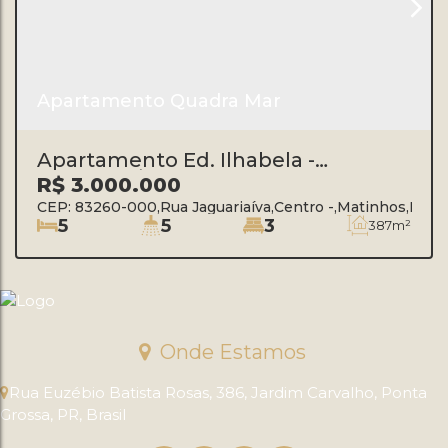
Apartamento Quadra Mar
Apartamento Ed. Ilhabela -
Matinhos/PR
R$
3.000.000
CEP: 83260-000
,
Rua Jaguariaíva
,
Centro
,
Matinhos
,
Para
5
5
3
387m²
Onde Estamos
Rua Euzébio Batista Rosas
,
386
,
Jardim Carvalho
,
Ponta
Grossa
,
PR
,
Brasil