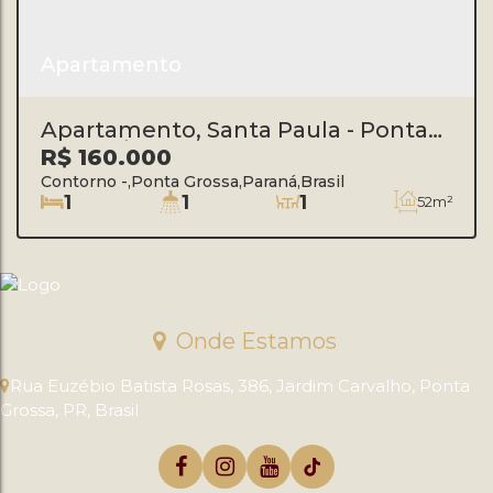
Apartamento
Apartamento, Santa Paula - Ponta
Grossa/PR
R$
160.000
Contorno
,
Ponta Grossa
,
Paraná
,
Brasil
1
1
1
52m²
Onde Estamos
Rua Euzébio Batista Rosas
,
386
,
Jardim Carvalho
,
Ponta
Grossa
,
PR
,
Brasil