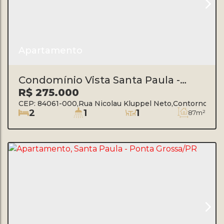
Apartamento
Condomínio Vista Santa Paula -
Contorno
R$
275.000
CEP: 84061-000
,
Rua Nicolau Kluppel Neto
,
Contorno
,
Po
2
1
1
87m²