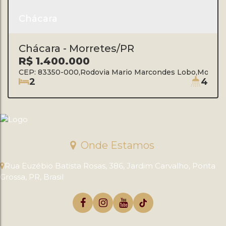
Chácara
Chácara - Morretes/PR
R$
1.400.000
CEP: 83350-000
,
Rodovia Mario Marcondes Lobo
,
Morret
2
4
Onde Estamos
Rua Euzébio Batista Rosas
,
386
,
Jardim Carvalho
,
Ponta
Grossa
,
PR
,
Brasil