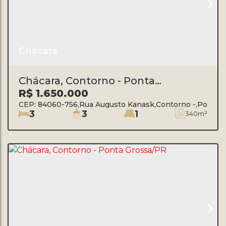
Chácara
Chácara, Contorno - Ponta
Grossa/PR
R$
1.650.000
CEP: 84060-756
,
Rua Augusto Kanask
,
Contorno
,
Ponta G
3
3
1
340m²