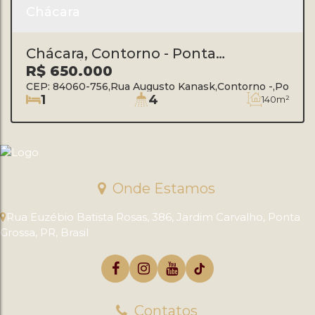
Chácara
Chácara, Contorno - Ponta
Grossa/PR
R$
650.000
CEP: 84060-756
,
Rua Augusto Kanask
,
Contorno
,
Ponta G
1
4
140m²
Onde Estamos
Rua Euzébio Batista Rosas
,
386
,
Jardim Carvalho
,
Ponta
Grossa
,
PR
,
Brasil
Contatos