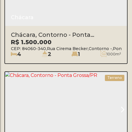
Chácara
Chácara, Contorno - Ponta
Grossa/PR
R$
1.500.000
CEP: 84060-340
,
Rua Cirema Becker
,
Contorno
,
Ponta Gr
4
2
1
1000m²
Terreno