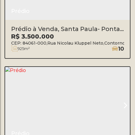
Prédio
Prédio à Venda, Santa Paula- Ponta
Grossa
R$
3.500.000
CEP: 84061-000
,
Rua Nicolau Kluppel Neto
,
Contorno
,
Po
10
925m²
Prédio