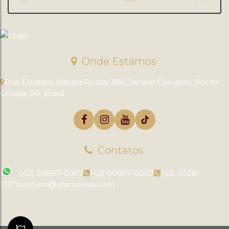
Onde Estamos
Rua Euzébio Batista Rosas
,
386
,
Jardim Carvalho
,
Ponta
Grossa
,
PR
,
Brasil
Contatos
(42) 99867-0007
(42) 99867-0007
(42) 3028-
7071
contato@ghimoveis.com