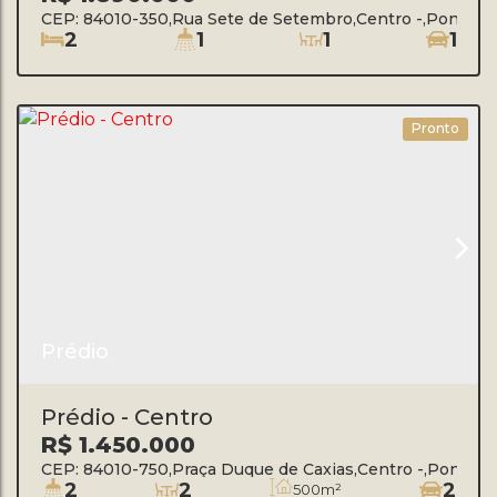
CEP: 84010-350
,
Rua Sete de Setembro
,
Centro
,
Ponta G
2
1
1
1
Pronto
Prédio
Prédio - Centro
R$
1.450.000
CEP: 84010-750
,
Praça Duque de Caxias
,
Centro
,
Ponta G
2
2
2
500m²