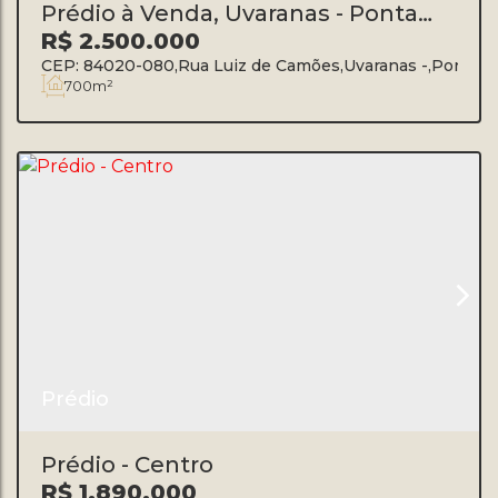
Prédio à Venda, Uvaranas - Ponta
Grossa
R$
2.500.000
CEP: 84020-080
,
Rua Luiz de Camões
,
Uvaranas
,
Ponta G
700m²
Prédio
Prédio - Centro
R$
1.890.000