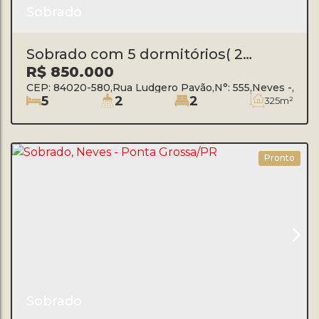
Sobrado
Sobrado com 5 dormitórios( 2
suítes) à venda, 265 m² por R$
R$
850.000
850.000 -Rua Ludgero Pavão- Neves
CEP: 84020-580
,
Rua Ludgero Pavão
,
N°:
555
,
Neves
,
Pont
- Ponta Grossa/PR
5
2
2
325m²
Pronto
Sobrado