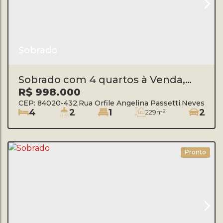
Sobrado
Sobrado com 4 quartos à Venda,
Neves Valor R$ 998.000,00- Ponta
R$
998.000
Grossa
CEP: 84020-432
,
Rua Orfile Angelina Passetti
,
Neves
,
Pon
4
2
1
2
229m²
Pronto