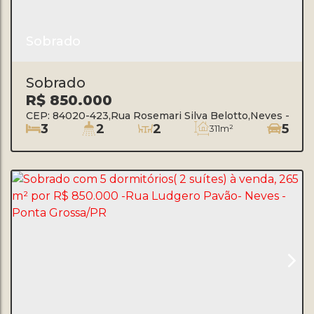
Sobrado
Sobrado
R$
850.000
CEP: 84020-423
,
Rua Rosemari Silva Belotto
,
Neves
,
Pon
3
2
2
5
311m²