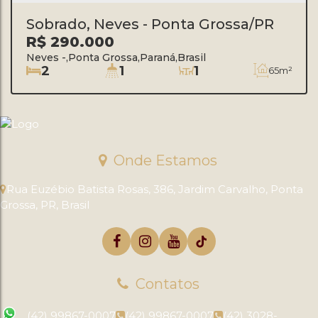
Sobrado, Neves - Ponta Grossa/PR
R$
290.000
Neves
,
Ponta Grossa
,
Paraná
,
Brasil
2
1
1
65m²
Onde Estamos
Rua Euzébio Batista Rosas
,
386
,
Jardim Carvalho
,
Ponta
Grossa
,
PR
,
Brasil
Contatos
(42) 99867-0007
(42) 99867-0007
(42) 3028-