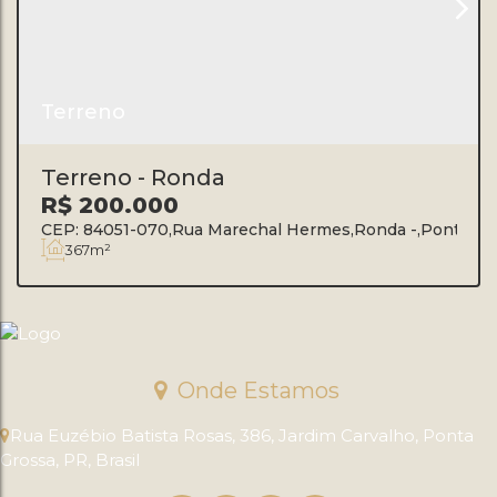
Terreno
Terreno - Ronda
R$
200.000
CEP: 84051-070
,
Rua Marechal Hermes
,
Ronda
,
Ponta Gr
367m²
Onde Estamos
Rua Euzébio Batista Rosas
,
386
,
Jardim Carvalho
,
Ponta
Grossa
,
PR
,
Brasil