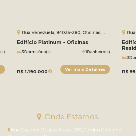
Rua Venezuela, 84035-380, Oficinas,
Rua
Ponta Grossa, Paraná, Brasil
Ponta 
Edifício Platinum - Oficinas
Edifí
Resid
(s)
3
Dormitório(s)
1
Banheiro(s)
m²
Privativo:
147m²
1
Sala(s)
1
Suíte(s)
3
Dor
Total:
207 ~ 2072m²
2
Vaga(s)
Útil:
107m²
Priva
Tota
R$
1.190.000
R$
95
Onde Estamos
Rua Euzébio Batista Rosas
,
386
,
Jardim Carvalho
,