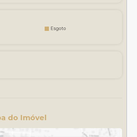
Esgoto
a do Imóvel