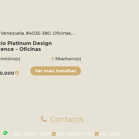
 Venezuela, 84035-380, Oficinas,
Grossa, Paraná, Brasil
cio Platinum Design
ence - Oficinas
mitório(s)
3
Banheiro(s)
tivo:
147m²
1
Sala(s)
1
Suíte(s)
l:
207m²
2
Vaga(s)
Útil:
107m²
0.000
Contatos
(42) 99867-0007
(42) 99867-0007
(42) 3028-