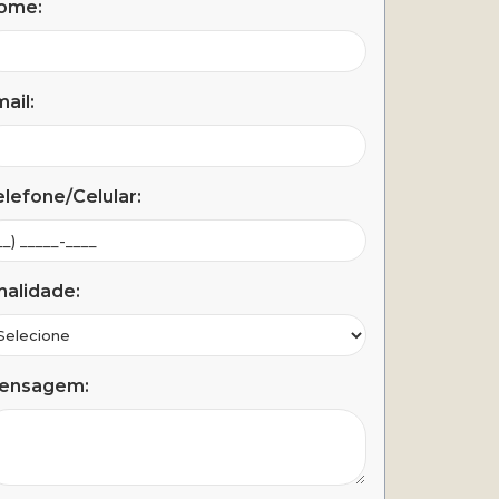
ome:
ail:
lefone/Celular:
nalidade:
ensagem: