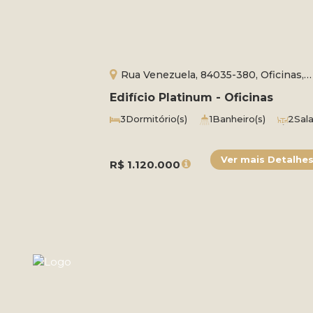
Rua Venezuela, 84035-380, Oficinas,
Ponta Grossa, Paraná, Brasil
Edifício Platinum - Oficinas
3
Dormitório(s)
1
Banheiro(s)
2
Sala
1
Suíte(s)
1
Vaga(s)
Útil:
123
R$
1.120.000