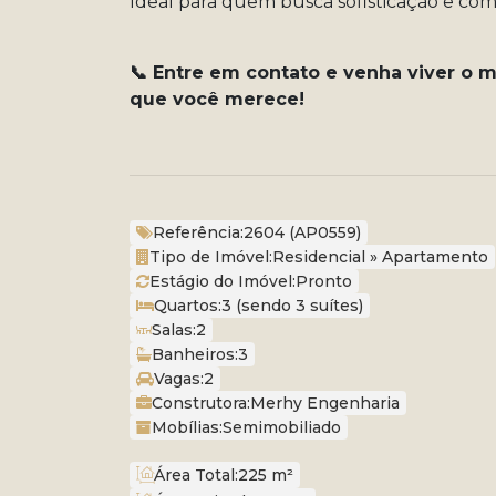
Ideal para quem busca sofisticação e co
📞 Entre em contato e venha viver o 
que você merece!
Referência:
2604
(AP0559)
Tipo de Imóvel:
Residencial
»
Apartamento
Estágio do Imóvel:
Pronto
Quartos:
3 (sendo 3 suítes)
Salas:
2
Banheiros:
3
Vagas:
2
Construtora:
Merhy Engenharia
Mobílias:
Semimobiliado
Área Total:
225 m²