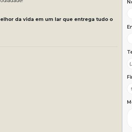
modiadade!
N
melhor da vida em um lar que entrega tudo o
Em
Te
Fi
M