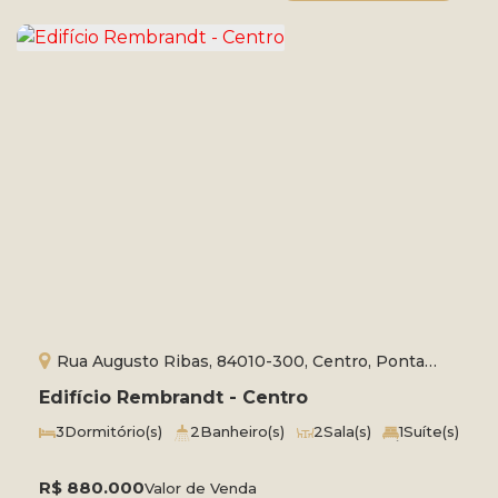
Rua Augusto Ribas, 84010-300, Centro, Ponta
Grossa, Paraná, Brasil
Edifício Rembrandt - Centro
3
Dormitório(s)
2
Banheiro(s)
2
Sala(s)
1
Suíte(s)
Total:
146m²
2
Vaga(s)
Útil:
98m²
R$
880.000
Valor de Venda