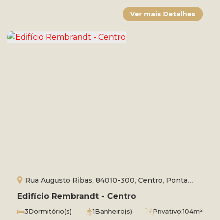
Rua Augusto Ribas, 84010-300, Centro, Ponta
Grossa, Paraná, Brasil
Edifício Rembrandt - Centro
3
Dormitório(s)
1
Banheiro(s)
Privativo:
104m²
2
Sala(s)
1
Suíte(s)
Total:
136m²
2
Vaga(s)
Útil:
91m²