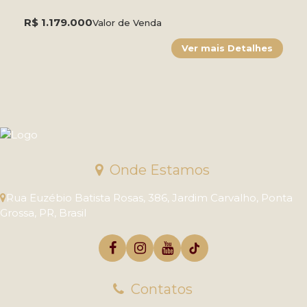
R$
1.179.000
Valor de Venda
Onde Estamos
Rua Euzébio Batista Rosas
,
386
,
Jardim Carvalho
,
Ponta
Grossa
,
PR
,
Brasil
Contatos