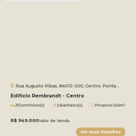
Rua Augusto Ribas, 84010-300, Centro, Ponta
Grossa, Paraná, Brasil
Edifício Rembrandt - Centro
3
Dormitório(s)
2
Banheiro(s)
Privativo:
145m²
2
Sala(s)
1
Suíte(s)
Total:
221m²
3
Vaga(s)
Útil:
130m²
R$
949.000
Valor de Venda