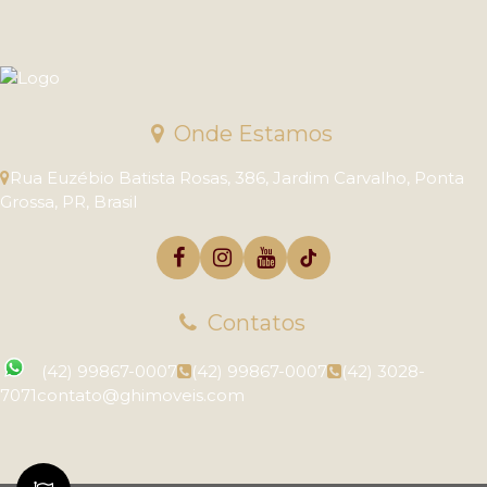
Onde Estamos
Rua Euzébio Batista Rosas
,
386
,
Jardim Carvalho
,
Ponta
Grossa
,
PR
,
Brasil
Contatos
(42) 99867-0007
(42) 99867-0007
(42) 3028-
7071
contato@ghimoveis.com