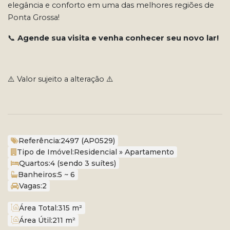
elegância e conforto em uma das melhores regiões de
Ponta Grossa!
📞
Agende sua visita e venha conhecer seu novo lar!
⚠️ Valor sujeito a alteração ⚠️
Referência:
2497
(AP0529)
Tipo de Imóvel:
Residencial
»
Apartamento
Quartos:
4 (sendo 3 suítes)
Banheiros:
5 ~ 6
Vagas:
2
Área Total:
315 m²
Área Útil:
211 m²