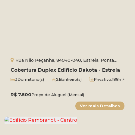
Rua Nilo Peçanha, 84040-040, Estrela, Ponta
Grossa, Paraná, Brasil
Cobertura Duplex Edifício Dakota - Estrela
3
Dormitório(s)
2
Banheiro(s)
Privativo:
188m²
2
Sala(s)
1
Suíte(s)
2
Vaga(s)
Útil:
155m²
R$
7.500
Preço de Aluguel (Mensal)