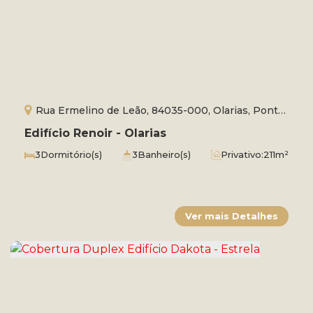
Rua Ermelino de Leão, 84035-000, Olarias, Ponta
Grossa, Paraná, Brasil
Edifício Renoir - Olarias
3
Dormitório(s)
3
Banheiro(s)
Privativo:
211m²
2
Sala(s)
3
Suíte(s)
Total:
266m²
2
Vaga(s)
Útil:
192m²