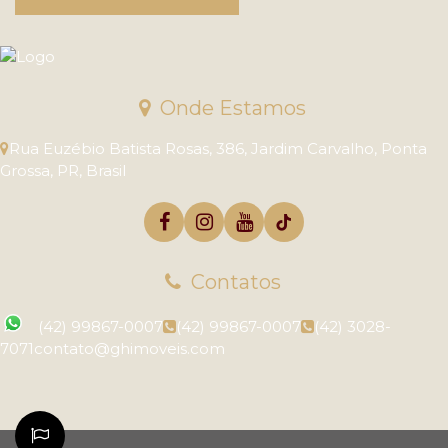
Onde Estamos
Rua Euzébio Batista Rosas
,
386
,
Jardim Carvalho
,
Ponta
Grossa
,
PR
,
Brasil
Contatos
(42) 99867-0007
(42) 99867-0007
(42) 3028-
7071
contato@ghimoveis.com