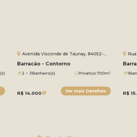
Avenida Visconde de Taunay, 84052-
Rua
000, Contorno, Ponta Grossa, Paraná,
Rússia
Barracão - Contorno
Barra
Brasil
(s)
2 ~ 3
Banheiro(s)
Privativo:
700m²
1
Ban
7
Vaga(s)
Útil:
700m²
4
Vag
Fund
Lado
R$
14.000
R$
15