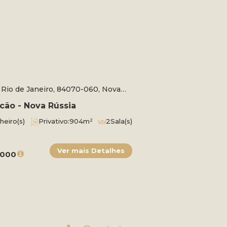
 Rio de Janeiro, 84070-060, Nova
, Ponta Grossa, Paraná, Brasil
cão - Nova Rússia
heiro(s)
Privativo:
904m²
2
Sala(s)
a(s)
Útil:
904m²
Terreno:
1323m²
os:
27m
Frente:
14m
 Direito:
70m
Lado Esquerdo:
66m
.000