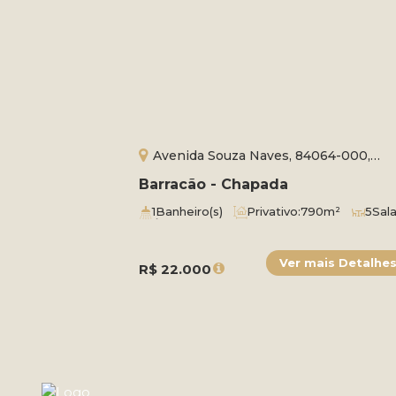
Avenida Souza Naves, 84064-000,
Chapada, Ponta Grossa, Paraná, Brasil
Barracão - Chapada
1
Banheiro(s)
Privativo:
790m²
5
Sala
Útil:
790m²
R$
22.000