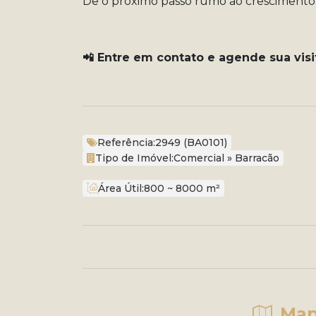
Dê o próximo passo rumo ao crescimento
📲 Entre em contato e agende sua visi
Referência:
2949
(BA0101)
Tipo de Imóvel:
Comercial
»
Barracão
Área Útil:
800 ~ 8000 m²
Map