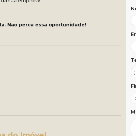
 da sua empresa!
N
ta. Não perca essa oportunidade!
Em
Te
Fi
M
a do Imóvel