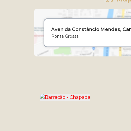
Avenida Constâncio Mendes
Car
Ponta Grossa