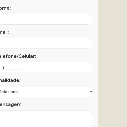
ome:
ail:
lefone/Celular:
nalidade:
ensagem: