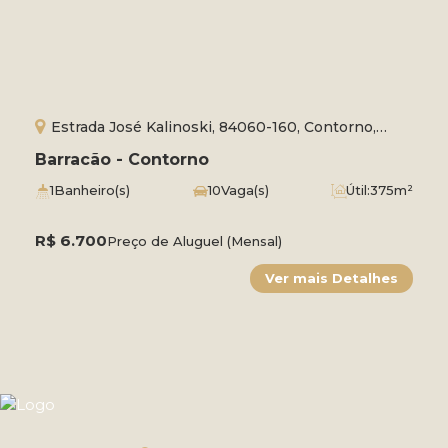
Estrada José Kalinoski, 84060-160, Contorno,
Ponta Grossa, Paraná, Brasil
Barracão - Contorno
1
Banheiro(s)
10
Vaga(s)
Útil:
375m²
R$
6.700
Preço de Aluguel (Mensal)