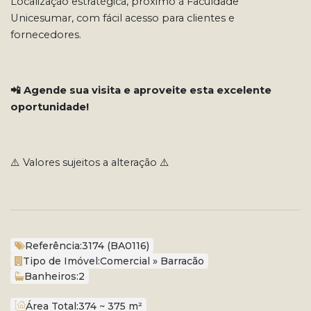
Localização estratégica, próximo à Faculdade
Unicesumar, com fácil acesso para clientes e
fornecedores.
📲 Agende sua visita e aproveite esta excelente
oportunidade!
⚠️ Valores sujeitos a alteração ⚠️
Referência:
3174
(BA0116)
Tipo de Imóvel:
Comercial
»
Barracão
Banheiros:
2
Área Total:
374 ~ 375 m²