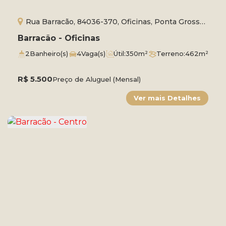
Rua Barracão, 84036-370, Oficinas, Ponta Grossa,
Paraná, Brasil
Barracão - Oficinas
2
Banheiro(s)
4
Vaga(s)
Útil:
350m²
Terreno:
462m²
R$
5.500
Preço de Aluguel (Mensal)