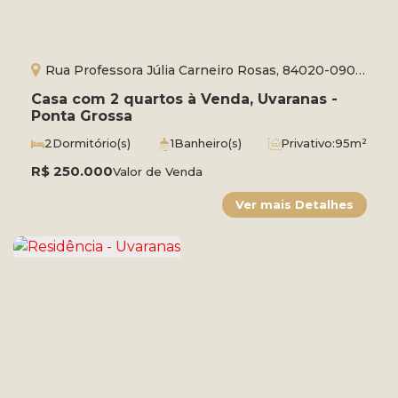
Rua Professora Júlia Carneiro Rosas, 84020-090,
Uvaranas, Ponta Grossa, Paraná, Brasil
Casa com 2 quartos à Venda, Uvaranas -
Ponta Grossa
2
Dormitório(s)
1
Banheiro(s)
Privativo:
95m²
2
Vaga(s)
Útil:
95m²
Terreno:
144m²
R$
Comprimento:
250.000
16m
Frente:
9m
Valor de Venda