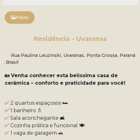
Fotos
Residência - Uvaranas
Rua Paulina Leuzinski
,
Uvaranas
,
Ponta Grossa
,
Paraná
,
Brasil
🏡
Venha conhecer esta belíssima casa de
cerâmica – conforto e praticidade para você!
✅ 2 quartos espaçosos 🛏️
✅ 1 banheiro 🚿
✅ Sala aconchegante 🛋️
✅ Cozinha prática e funcional 🍽️
✅ 1 vaga de garagem 🚗