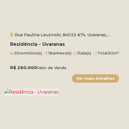
Rua Paulina Leuzinski, 84033-674, Uvaranas,
Ponta Grossa, Paraná, Brasil
Residência - Uvaranas
3
Dormitório(s)
1
Banheiro(s)
1
Sala(s)
Total:
62m²
1
Vaga(s)
Útil:
54m²
R$
260.000
Valor de Venda