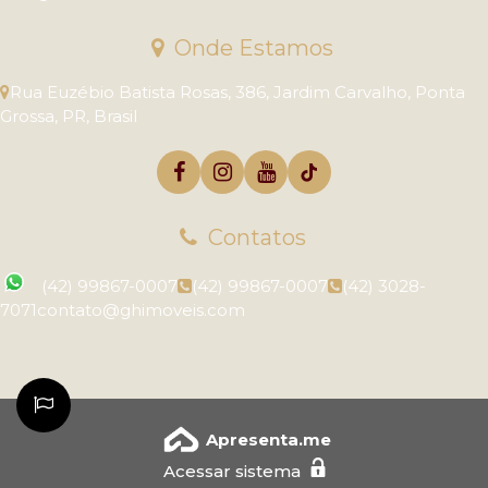
Onde Estamos
Rua Euzébio Batista Rosas
,
386
,
Jardim Carvalho
,
Ponta
Grossa
,
PR
,
Brasil
Contatos
(42) 99867-0007
(42) 99867-0007
(42) 3028-
7071
contato@ghimoveis.com