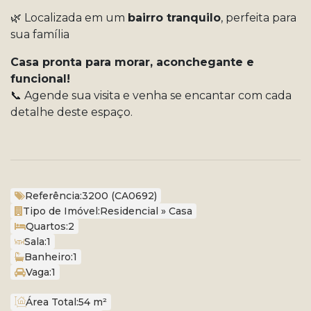
🌿 Localizada em um
bairro tranquilo
, perfeita para
sua família
Casa pronta para morar, aconchegante e
funcional!
📞 Agende sua visita e venha se encantar com cada
detalhe deste espaço.
Referência:
3200
(CA0692)
Tipo de Imóvel:
Residencial
»
Casa
Quartos:
2
Sala:
1
Banheiro:
1
Vaga:
1
Área Total:
54 m²