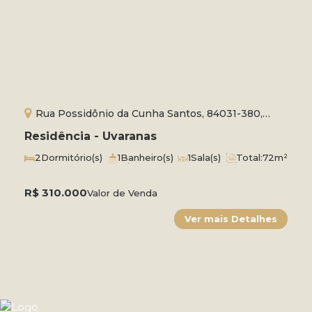
Rua Possidônio da Cunha Santos, 84031-380,
Uvaranas, Ponta Grossa, Paraná, Brasil
Residência - Uvaranas
2
Dormitório(s)
1
Banheiro(s)
1
Sala(s)
Total:
72m²
1
Vaga(s)
Útil:
60m²
Terreno:
150m²
R$
310.000
Valor de Venda