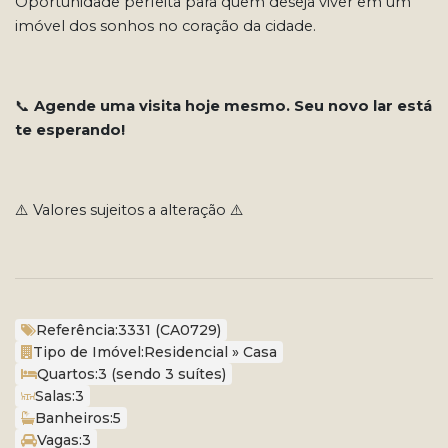
Oportunidade perfeita para quem deseja viver em um
imóvel dos sonhos no coração da cidade.
📞
Agende uma visita hoje mesmo.
Seu novo lar está
te esperando!
⚠️ Valores sujeitos a alteração ⚠️
Referência:
3331
(CA0729)
Tipo de Imóvel:
Residencial
»
Casa
Quartos:
3 (sendo 3 suítes)
Salas:
3
Banheiros:
5
Vagas:
3