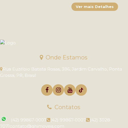
Onde Estamos
Rua Euzébio Batista Rosas
,
386
,
Jardim Carvalho
,
Ponta
Grossa
,
PR
,
Brasil
Contatos
(42) 99867-0007
(42) 99867-0007
(42) 3028-
7071
contato@ghimoveis.com