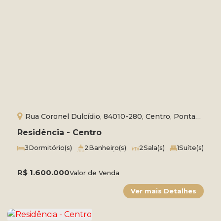
Rua Coronel Dulcídio, 84010-280, Centro, Ponta
Grossa, Paraná, Brasil
Residência - Centro
3
Dormitório(s)
2
Banheiro(s)
2
Sala(s)
1
Suíte(s)
Total:
237m²
3
Vaga(s)
Útil:
237m²
Terreno:
520m²
Comprimento:
40m
Frente:
13m
R$
1.600.000
Valor de Venda