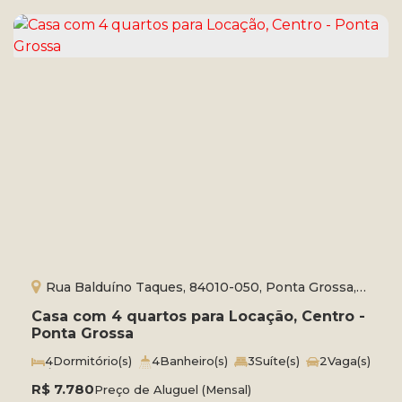
Rua Balduíno Taques, 84010-050, Ponta Grossa,
Paraná, Brasil
Casa com 4 quartos para Locação, Centro -
Ponta Grossa
4
Dormitório(s)
4
Banheiro(s)
3
Suíte(s)
2
Vaga(s)
Útil:
240m²
Terreno:
824m²
R$
7.780
Preço de Aluguel (Mensal)