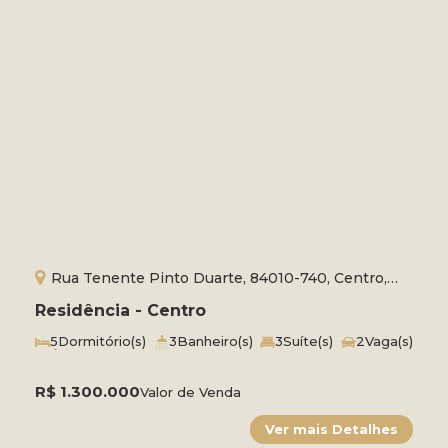
Rua Tenente Pinto Duarte, 84010-740, Centro,
Ponta Grossa, Paraná, Brasil
Residência - Centro
5
Dormitório(s)
3
Banheiro(s)
3
Suíte(s)
2
Vaga(s)
Útil:
272m²
Terreno:
414m²
R$
1.300.000
Valor de Venda