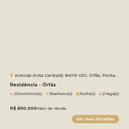
Avenida Anita Garibaldi, 84015-050, Orfãs, Ponta
Grossa, Paraná, Brasil
Residência - Órfãs
3
Dormitório(s)
1
Banheiro(s)
1
Suíte(s)
2
Vaga(s)
Útil:
136m²
Terreno:
361m²
Comprimento:
20m
Frente:
18m
R$
850.000
Valor de Venda