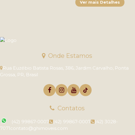
Onde Estamos
Rua Euzébio Batista Rosas
,
386
,
Jardim Carvalho
,
Ponta
Grossa
,
PR
,
Brasil
Contatos
(42) 99867-0007
(42) 99867-0007
(42) 3028-
7071
contato@ghimoveis.com