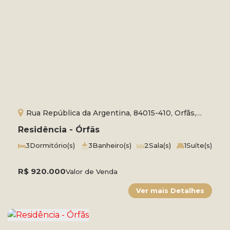
Rua República da Argentina, 84015-410, Orfãs,
Ponta Grossa, Paraná, Brasil
Residência - Órfãs
3
Dormitório(s)
3
Banheiro(s)
2
Sala(s)
1
Suíte(s)
Total:
191m²
Útil:
191m²
Terreno:
495m²
Comprimento:
32m
Frente:
16m
R$
920.000
Valor de Venda