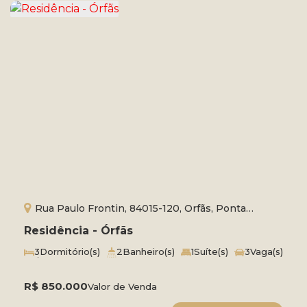
Rua Paulo Frontin, 84015-120, Orfãs, Ponta
Grossa, Paraná, Brasil
Residência - Órfãs
3
Dormitório(s)
2
Banheiro(s)
1
Suíte(s)
3
Vaga(s)
Útil:
202m²
Terreno:
375m²
R$
850.000
Valor de Venda