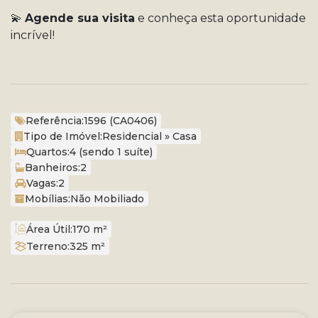
💫
Agende sua visita
e conheça esta oportunidade
incrível!
Referência:
1596
(CA0406)
Tipo de Imóvel:
Residencial
»
Casa
Quartos:
4 (sendo 1 suíte)
Banheiros:
2
Vagas:
2
Mobílias:
Não Mobiliado
Área Útil:
170 m²
Terreno:
325 m²