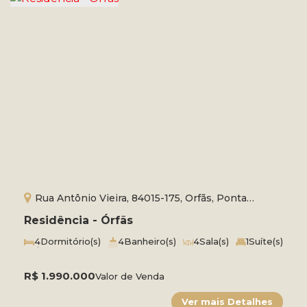
Rua Antônio Vieira, 84015-175, Orfãs, Ponta
Grossa, Paraná, Brasil
Residência - Órfãs
4
Dormitório(s)
4
Banheiro(s)
4
Sala(s)
1
Suíte(s)
Útil:
380m²
Terreno:
1400m²
Fundos:
40m
Frente:
40m
Lado Direito:
31m
Lado Esquerdo:
40m
R$
1.990.000
Valor de Venda