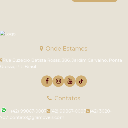
Onde Estamos
Rua Euzébio Batista Rosas
,
386
,
Jardim Carvalho
,
Ponta
Grossa
,
PR
,
Brasil
Contatos
(42) 99867-0007
(42) 99867-0007
(42) 3028-
7071
contato@ghimoveis.com