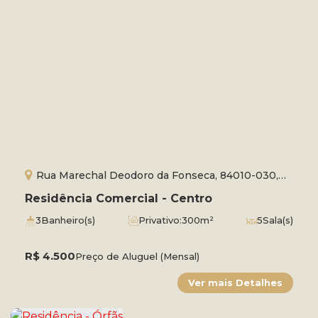
Rua Marechal Deodoro da Fonseca, 84010-030,
Centro, Ponta Grossa, Paraná, Brasil
Residência Comercial - Centro
3
Banheiro(s)
Privativo:
300m²
5
Sala(s)
Total:
300m²
1
Vaga(s)
R$
4.500
Preço de Aluguel (Mensal)