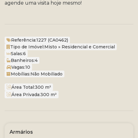
agende uma visita hoje mesmo!
Referência:
1227
(CA0462)
Tipo de Imóvel:
Misto
»
Residencial e Comercial
Salas:
6
Banheiros:
4
Vagas:
10
Mobílias:
Não Mobiliado
Área Total:
300 m²
Área Privada:
300 m²
Armários