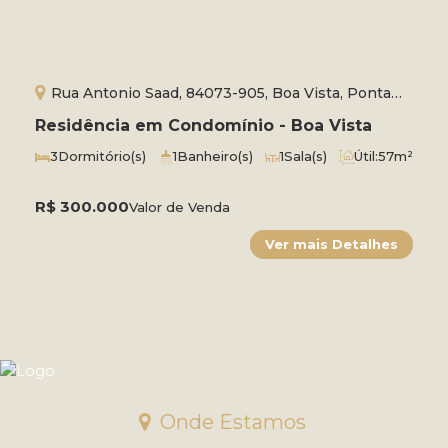
Rua Antonio Saad, 84073-905, Boa Vista, Ponta
Grossa, Paraná, Brasil
Residência em Condomínio - Boa Vista
3
Dormitório(s)
1
Banheiro(s)
1
Sala(s)
Útil:
57m²
R$
300.000
Valor de Venda
Onde Estamos