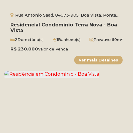
Rua Antonio Saad, 84073-905, Boa Vista, Ponta
Grossa, Paraná, Brasil
Residencial Condomínio Terra Nova - Boa
Vista
2
Dormitório(s)
1
Banheiro(s)
Privativo:
60m²
Total:
142m²
R$
230.000
Valor de Venda