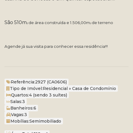
São 510m
de área construída e 1.506,00m
de terreno
2
2
Agende já sua visita para conhecer essa residência!!!
Referência:
2927
(CA0606)
Tipo de Imóvel:
Residencial
»
Casa de Condomínio
Quartos:
4 (sendo 3 suítes)
Salas:
3
Banheiros:
6
Vagas:
3
Mobílias:
Semimobiliado