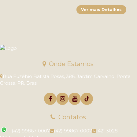
Onde Estamos
Rua Euzébio Batista Rosas
,
386
,
Jardim Carvalho
,
Ponta
Grossa
,
PR
,
Brasil
Contatos
(42) 99867-0007
(42) 99867-0007
(42) 3028-