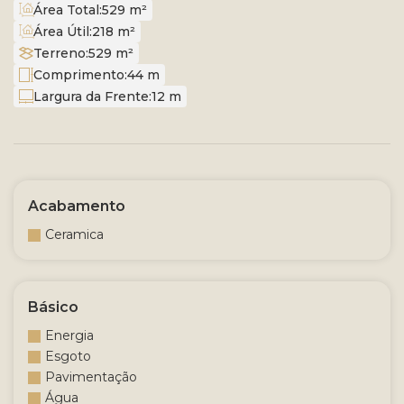
Área Total:
529 m²
Área Útil:
218 m²
Terreno:
529 m²
Comprimento:
44 m
Largura da Frente:
12 m
Acabamento
Ceramica
Básico
Energia
Esgoto
Pavimentação
Água