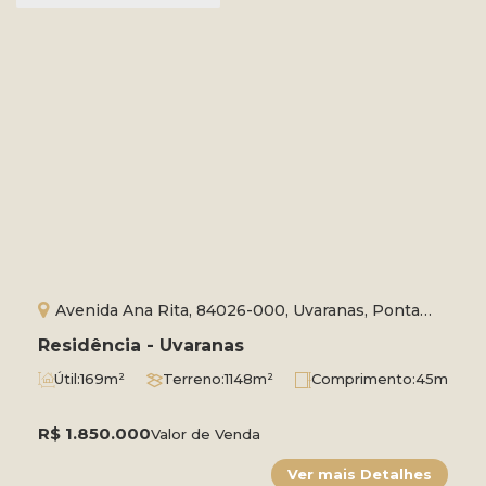
Avenida Ana Rita, 84026-000, Uvaranas, Ponta
Grossa, Paraná, Brasil
Residência - Uvaranas
Útil:
169m²
Terreno:
1148m²
Comprimento:
45m
Frente:
27m
R$
1.850.000
Valor de Venda