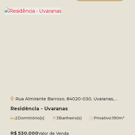
Rua Almirante Barroso, 84020-030, Uvaranas,
Ponta Grossa, Paraná, Brasil
Residência - Uvaranas
2
Dormitório(s)
3
Banheiro(s)
Privativo:
190m²
Total:
495m²
3
Vaga(s)
R$
530.000
Valor de Venda