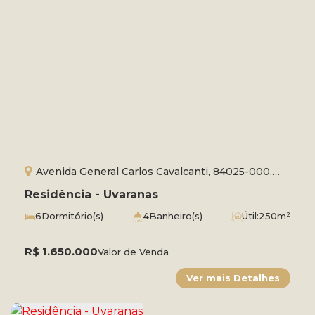
Avenida General Carlos Cavalcanti, 84025-000,
Uvaranas, Ponta Grossa, Paraná, Brasil
Residência - Uvaranas
6
Dormitório(s)
4
Banheiro(s)
Útil:
250m²
Terreno:
660m²
Comprimento:
33m
Frente:
20m
R$
1.650.000
Valor de Venda