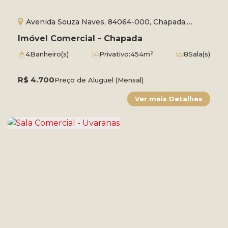
Avenida Souza Naves, 84064-000, Chapada,
Ponta Grossa, Paraná, Brasil
Imóvel Comercial - Chapada
4
Banheiro(s)
Privativo:
454m²
8
Sala(s)
Total:
520m²
3
Vaga(s)
R$
4.700
Preço de Aluguel (Mensal)