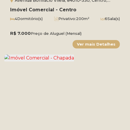
Avenida Bonifácio Vilela, 84010-330, Centro,
Ponta Grossa, Paraná, Brasil
Imóvel Comercial - Centro
4
Dormitório(s)
Privativo:
200m²
6
Sala(s)
Total:
955m²
R$
7.000
Preço de Aluguel (Mensal)