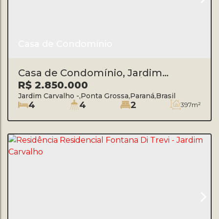
Casa de Condomínio
Casa de Condomínio, Jardim
Carvalho - Ponta Grossa/PR
R$
2.850.000
Jardim Carvalho
,
Ponta Grossa
,
Paraná
,
Brasil
4
4
2
397m²