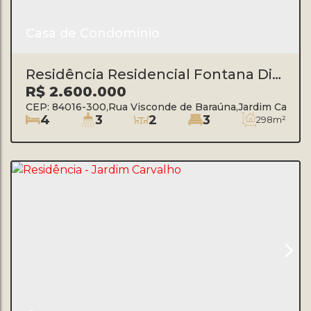
Casa de Condomínio
Residência Residencial Fontana Di
Trevi - Jardim Carvalho
R$
2.600.000
CEP: 84016-300
,
Rua Visconde de Baraúna
,
Jardim Carval
4
3
2
3
298m²