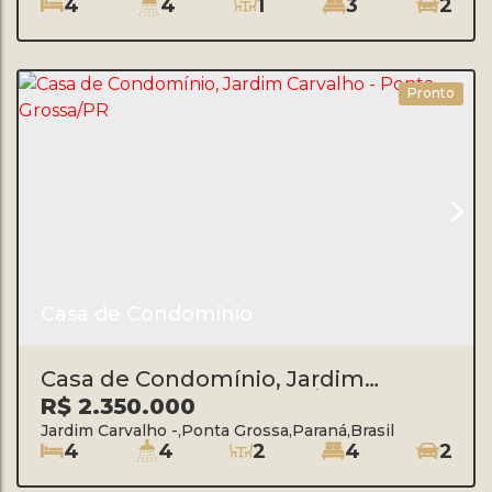
4
4
1
3
2
Pronto
Casa de Condomínio
Casa de Condomínio, Jardim
Carvalho - Ponta Grossa/PR
R$
2.350.000
Jardim Carvalho
,
Ponta Grossa
,
Paraná
,
Brasil
4
4
2
4
2