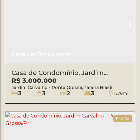
Casa de Condomínio
Casa de Condomínio, Jardim
Carvalho - Ponta Grossa/PR
R$
3.000.000
Jardim Carvalho
,
Ponta Grossa
,
Paraná
,
Brasil
3
3
2
3
370m²
Pronto