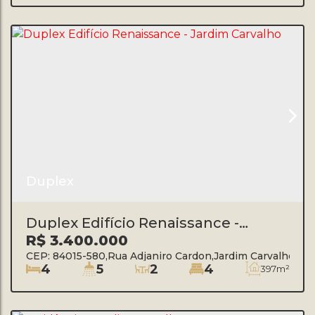
Duplex
Duplex Edifício Renaissance -
Jardim Carvalho
R$
3.400.000
CEP: 84015-580
,
Rua Adjaniro Cardon
,
Jardim Carvalho
,
Po
4
5
2
4
397m²