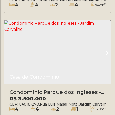
4
4
2
4
502m²
Casa de Condomínio
Condomínio Parque dos Ingleses -
Jardim Carvalho
R$
3.500.000
CEP: 84016-270
,
Rua Luiz Nadal Motti
,
Jardim Carvalho
,
P
4
4
2
1
610m²