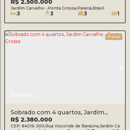
Carvalho - Ponta Grossa/PR
R$
2.500.000
Jardim Carvalho
,
Ponta Grossa
,
Paraná
,
Brasil
3
3
3
1
Pronto
Sobrado
Sobrado com 4 quartos, Jardim
Carvalho - Ponta Grossa
R$
2.380.000
CEP: 84016-300
,
Rua Visconde de Baraúna
,
Jardim Carval