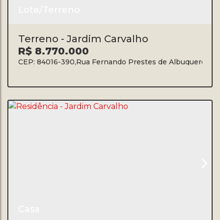
Lote/Terreno
Terreno - Jardim Carvalho
R$
8.770.000
CEP: 84016-390
,
Rua Fernando Prestes de Albuquerque
,
J
Casa