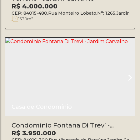
R$
4.000.000
CEP: 84015-480
,
Rua Monteiro Lobato
,
N°:
1265
,
Jardim Ca
1330m²
Casa de Condomínio
Condomínio Fontana Di Trevi -
Jardim Carvalho
R$
3.950.000
CEP: 84016-300
,
Rua Visconde de Baraúna
,
Jardim Carval