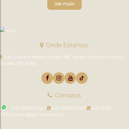
Onde Estamos
Rua Euzébio Batista Rosas
,
386
,
Jardim Carvalho
,
Ponta
Grossa
,
PR
,
Brasil
Contatos
(42) 99867-0007
(42) 99867-0007
(42) 3028-
7071
contato@ghimoveis.com