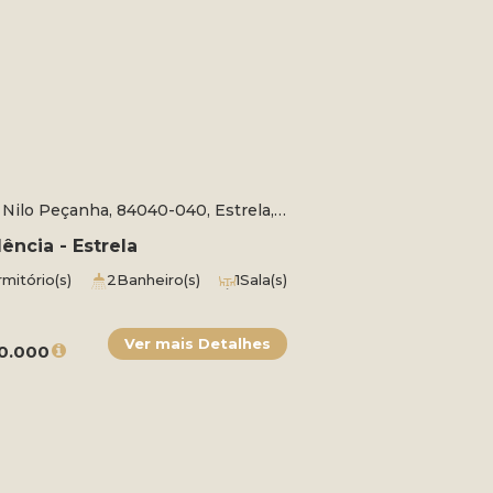
 Nilo Peçanha, 84040-040, Estrela,
Grossa, Paraná, Brasil
ência - Estrela
mitório(s)
2
Banheiro(s)
1
Sala(s)
e(s)
1
Vaga(s)
Útil:
116m²
eno:
216m²
Fundos:
12m
Frente:
12m
 Direito:
18m
Lado Esquerdo:
18m
0.000