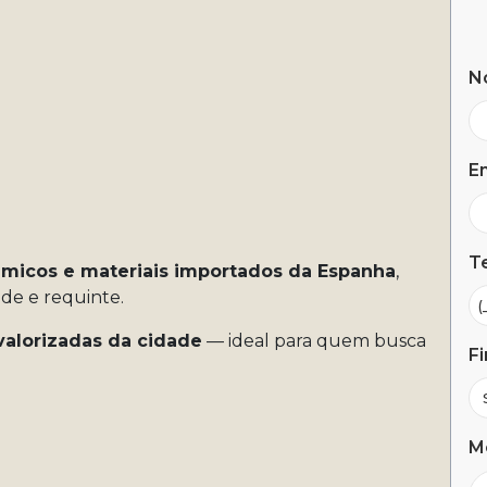
N
Em
Te
âmicos e materiais importados da Espanha
,
de e requinte.
valorizadas da cidade
— ideal para quem busca
Fi
M