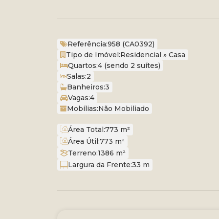
Referência:
958
(CA0392)
Tipo de Imóvel:
Residencial
»
Casa
Quartos:
4 (sendo 2 suítes)
Salas:
2
Banheiros:
3
Vagas:
4
Mobílias:
Não Mobiliado
Área Total:
773 m²
Área Útil:
773 m²
Terreno:
1386 m²
Largura da Frente:
33 m