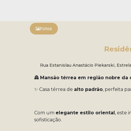
Fotos
Residên
Rua Estanislau Anastácio Piekarski
,
Estrel
🏯
Mansão térrea em região nobre da 
✨ Casa térrea de
alto padrão
, perfeita p
Com um
elegante estilo oriental
, este
sofisticação.