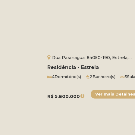
Rua Paranaguá, 84050-190, Estrela,
Ponta Grossa, Paraná, Brasil
Residência - Estrela
4
Dormitório(s)
2
Banheiro(s)
3
Sala
2
Suíte(s)
Total:
2457m²
3
Vaga
Útil:
976m²
R$
5.800.000