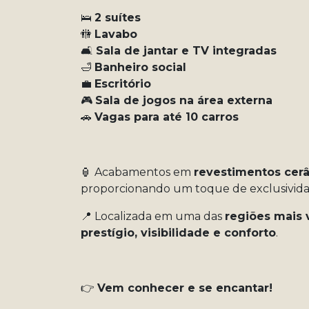
🛌
2 suítes
🚻
Lavabo
🛋️
Sala de jantar e TV integradas
🛁
Banheiro social
💼
Escritório
🎮
Sala de jogos na área externa
🚗
Vagas para até 10 carros
🏮 Acabamentos em
revestimentos cer
proporcionando um toque de exclusivida
📍 Localizada em uma das
regiões mais 
prestígio, visibilidade e conforto
.
👉
Vem conhecer e se encantar!