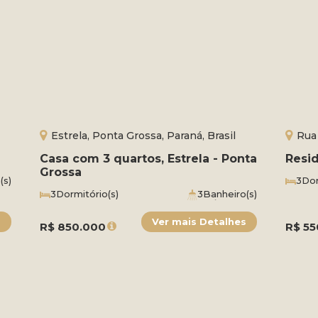
Estrela, Ponta Grossa, Paraná, Brasil
Rua
Ponta 
Casa com 3 quartos, Estrela - Ponta
Resid
Grossa
(s)
3
Dor
(s)
1
Suít
3
Dormitório(s)
3
Banheiro(s)
Terr
Total:
400m²
3
Vaga(s)
Útil:
167m²
Lado
Frente:
13m
Lado Direito:
30m
R$
Lado Esquerdo:
850.000
30m
R$
55