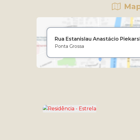
Map
Rua Estanislau Anastácio Piekars
Ponta Grossa