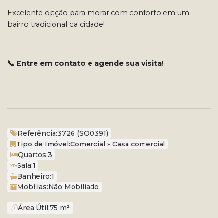
Excelente opção para morar com conforto em um
bairro tradicional da cidade!
📞 Entre em contato e agende sua visita!
Referência:
3726
(SO0391)
Tipo de Imóvel:
Comercial
»
Casa comercial
Quartos:
3
Sala:
1
Banheiro:
1
Mobílias:
Não Mobiliado
Área Útil:
75 m²