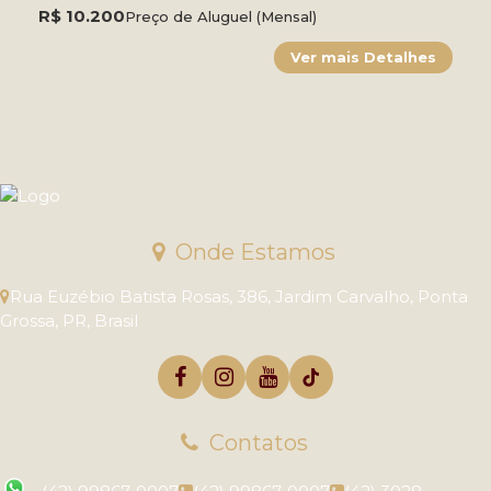
R$
10.200
Preço de Aluguel (Mensal)
Onde Estamos
Rua Euzébio Batista Rosas
,
386
,
Jardim Carvalho
,
Ponta
Grossa
,
PR
,
Brasil
Contatos