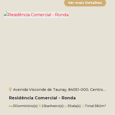
Avenida Visconde de Taunay, 84051-000, Centro,
Ponta Grossa, Paraná, Brasil
Residência Comercial - Ronda
3
Dormitório(s)
2
Banheiro(s)
3
Sala(s)
Total:
382m²
5
Vaga(s)