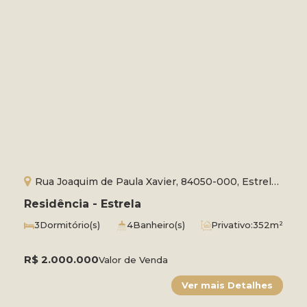
Rua Joaquim de Paula Xavier, 84050-000, Estrela,
Ponta Grossa, Paraná, Brasil
Residência - Estrela
3
Dormitório(s)
4
Banheiro(s)
Privativo:
352m²
3
Sala(s)
1
Suíte(s)
Total:
352m²
2
Vaga(s)
Útil:
352m²
Terreno:
588m²
R$
2.000.000
Valor de Venda