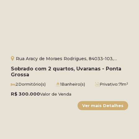
Rua Aracy de Moraes Rodrigues, 84033-103,
Uvaranas, Ponta Grossa, Paraná, Brasil
Sobrado com 2 quartos, Uvaranas - Ponta
Grossa
2
Dormitório(s)
1
Banheiro(s)
Privativo:
71m²
Total:
72m²
2
Vaga(s)
Útil:
56m²
R$
300.000
Valor de Venda