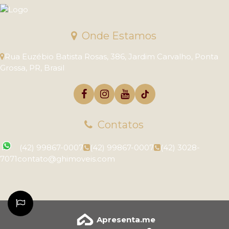
Onde Estamos
Rua Euzébio Batista Rosas
,
386
,
Jardim Carvalho
,
Ponta
Grossa
,
PR
,
Brasil
Contatos
(42) 99867-0007
(42) 99867-0007
(42) 3028-
7071
contato@ghimoveis.com