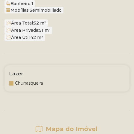
Banheiro:
1
Mobílias:
Semimobiliado
Área Total:
52 m²
Área Privada:
51 m²
Área Útil:
42 m²
Lazer
Churrasqueira
Mapa do Imóvel