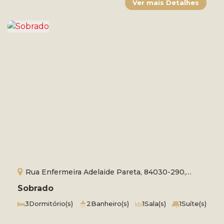
Rua Enfermeira Adelaide Pareta, 84030-290,
Uvaranas, Ponta Grossa, Paraná, Brasil
Sobrado
3
Dormitório(s)
2
Banheiro(s)
1
Sala(s)
1
Suíte(s)
Total:
300m²
2
Vaga(s)
Útil:
188m²