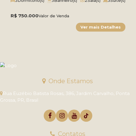
3
Dormitório(s)
3
Banheiro(s)
2
Sala(s)
3
Suíte(s)
Total:
266 ~ 26600m²
4
Vaga(s)
Útil:
207m²
R$
750.000
Valor de Venda
Onde Estamos
Rua Euzébio Batista Rosas
,
386
,
Jardim Carvalho
,
Ponta
Grossa
,
PR
,
Brasil
Contatos