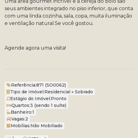
Uma área gourmet incrível e a cereja do bolo são
seus ambientes integrado no piso inferior, que conta
com uma linda cozinha, sala, copa, muita iluminação
e ventilação natural.Se você gostou.
Agende agora uma visita!
Referência:
871
(SO0062)
Tipo de Imóvel:
Residencial
»
Sobrado
Estágio do Imóvel:
Pronto
Quartos:
3 (sendo 1 suíte)
Banheiro:
1
Vagas:
2
Mobílias:
Não Mobiliado