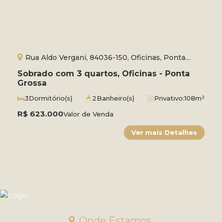
Rua Aldo Vergani, 84036-150, Oficinas, Ponta
Grossa, Paraná, Brasil
Sobrado com 3 quartos, Oficinas - Ponta
Grossa
3
Dormitório(s)
2
Banheiro(s)
Privativo:
108m²
1
Suíte(s)
Total:
111m²
2
Vaga(s)
Útil:
99m²
R$
623.000
Valor de Venda
Onde Estamos