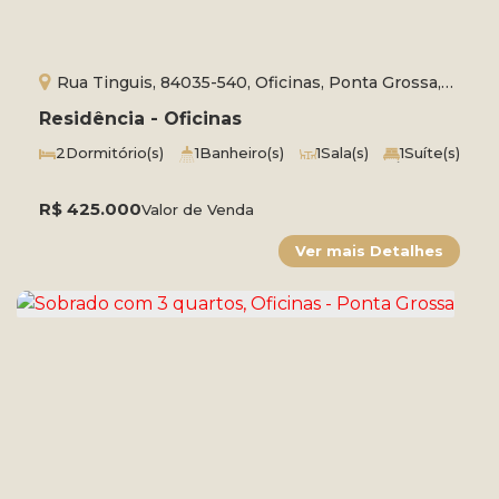
Rua Tinguis, 84035-540, Oficinas, Ponta Grossa,
Paraná, Brasil
Residência - Oficinas
2
Dormitório(s)
1
Banheiro(s)
1
Sala(s)
1
Suíte(s)
1
Vaga(s)
Útil:
82m²
R$
425.000
Valor de Venda