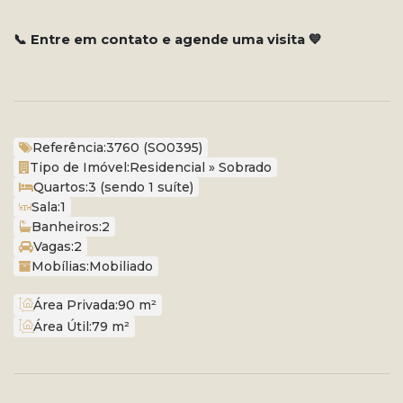
📞 Entre em contato e agende uma visita 💙
Referência:
3760
(SO0395)
Tipo de Imóvel:
Residencial
»
Sobrado
Quartos:
3 (sendo 1 suíte)
Sala:
1
Banheiros:
2
Vagas:
2
Mobílias:
Mobiliado
Área Privada:
90 m²
Área Útil:
79 m²