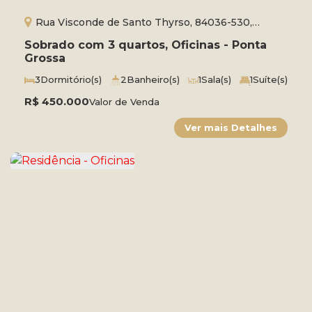
Rua Visconde de Santo Thyrso, 84036-530,
Oficinas, Ponta Grossa, Paraná, Brasil
Sobrado com 3 quartos, Oficinas - Ponta
Grossa
3
Dormitório(s)
2
Banheiro(s)
1
Sala(s)
1
Suíte(s)
Total:
97m²
2
Vaga(s)
Útil:
87m²
R$
450.000
Valor de Venda