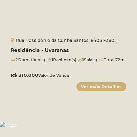
Rua Possidônio da Cunha Santos, 84031-380,
Uvaranas, Ponta Grossa, Paraná, Brasil
Residência - Uvaranas
2
Dormitório(s)
1
Banheiro(s)
1
Sala(s)
Total:
72m²
1
Vaga(s)
Útil:
60m²
Terreno:
150m²
R$
310.000
Valor de Venda