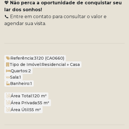
💖
Não perca a oportunidade de conquistar seu
lar dos sonhos!
📞 Entre em contato para consultar o valor e
agendar sua visita.
Referência:
3120
(CA0660)
Tipo de Imóvel:
Residencial
»
Casa
Quartos:
2
Sala:
1
Banheiro:
1
Área Total:
120 m²
Área Privada:
55 m²
Área Útil:
55 m²