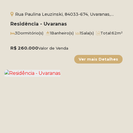
Rua Paulina Leuzinski, 84033-674, Uvaranas,
Ponta Grossa, Paraná, Brasil
Residência - Uvaranas
3
Dormitório(s)
1
Banheiro(s)
1
Sala(s)
Total:
62m²
1
Vaga(s)
Útil:
54m²
R$
260.000
Valor de Venda