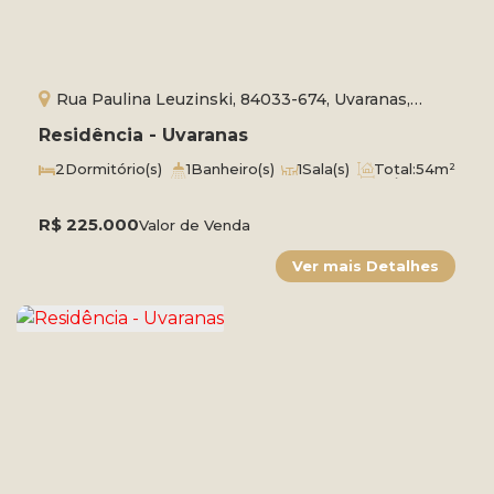
Rua Paulina Leuzinski, 84033-674, Uvaranas,
Ponta Grossa, Paraná, Brasil
Residência - Uvaranas
2
Dormitório(s)
1
Banheiro(s)
1
Sala(s)
Total:
54m²
1
Vaga(s)
Útil:
47m²
R$
225.000
Valor de Venda