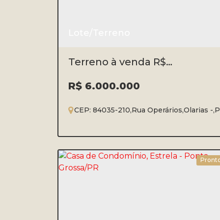
Lote/Terreno
Terreno à venda R$
6.000.000,00 - Olarias
R$
6.000.000
CEP: 84035-210
,
Rua Operários
,
Olarias
,
P
Pront