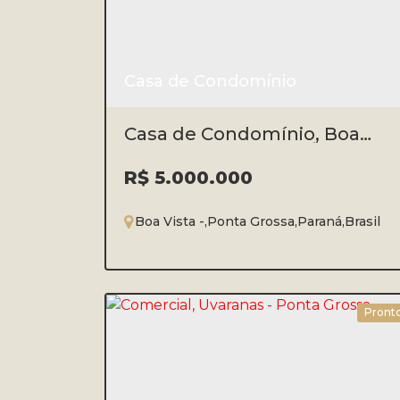
Casa de Condomínio
Casa de Condomínio, Boa
Vista - Ponta Grossa/PR
R$
5.000.000
Boa Vista
,
Ponta Grossa
,
Paraná
,
Brasil
4
6
3
3
510m
Pront