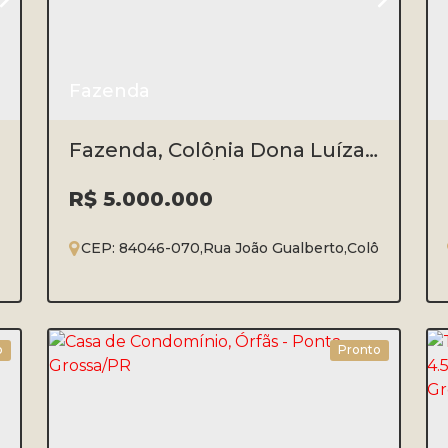
Fazenda
Fazenda, Colônia Dona Luíza -
Ponta Grossa/PR
R$
5.000.000
CEP: 84046-070
,
Rua João Gualberto
,
Colônia Dona 
3
1
²
48400m²
o
Pronto