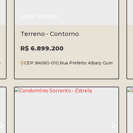
Lote/Terreno
Terreno - Contorno
R$
6.899.200
orno
,
Ponta Grossa
CEP: 84060-010
,
Paraná
,
Brasil
,
Rua Prefeito Albary Guimarães
,
Co