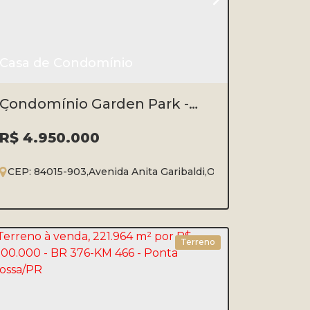
Casa de Condomínio
Condomínio Garden Park -
Órfãs
R$
4.950.000
Luíza
CEP: 84015-903
,
Ponta Grossa
,
Avenida Anita Garibaldi
,
Paraná
,
Brasil
,
Orfãs
,
Ponta Gross
5
8
3
5
900m²
Terreno