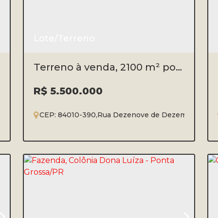
Lote/Terreno
Terreno à venda, 2100 m² por
R$ 5.500.000,00 - Centro -
Ponta Grossa/PR
R$
5.500.000
CEP: 84010-390
,
Rua Dezenove de Dezembro
,
Esqu
²