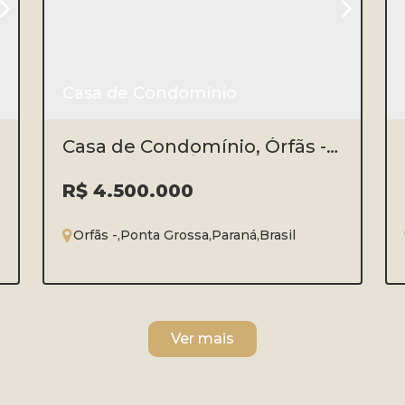
Casa de Condomínio
Casa de Condomínio, Órfãs -
Ponta Grossa/PR
R$
4.500.000
Orfãs
,
Ponta Grossa
,
Paraná
,
Brasil
3
4
1
3
784m²