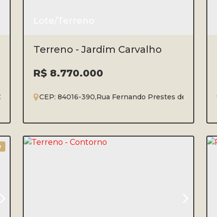
Lote/Terreno
Terreno - Jardim Carvalho
R$
8.770.000
Carvalho
,
Ponta Grossa
CEP: 84016-390
,
Paraná
,
Rua Fernando Prestes de Albuqu
,
Brasil
o