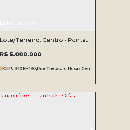
Lote/Terreno
Lote/Terreno, Centro - Ponta
Grossa
R$
5.000.000
ina com Francisco Búrzio
CEP: 84010-180
,
Rua Theodoro Rosas
,
Centro
,
Ponta Grossa
,
Centro
,
Ponta Grossa
,
Paraná
,
Brasil
,
40m²