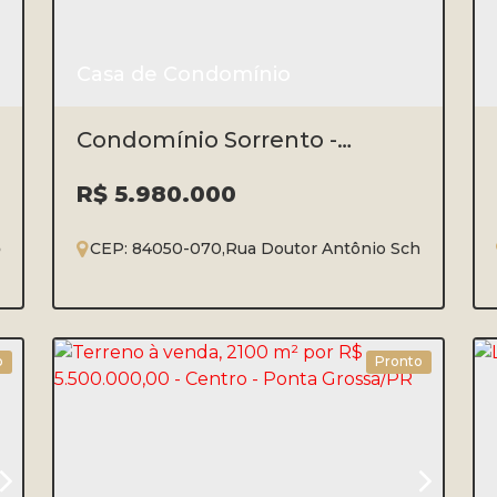
Casa de Condomínio
Condomínio Sorrento -
Estrela
R$
5.980.000
onta Grossa
CEP: 84050-070
,
Paraná
,
Brasil
,
Rua Doutor Antônio Schwansee
,
E
4
5
2
4
590m²
o
Pronto