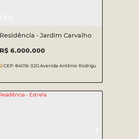
Casa
Residência - Jardim Carvalho
R$
6.000.000
ntorno
CEP: 84016-320
,
Ponta Grossa
,
Avenida Antônio Rodrigues Teixeira Júnior
,
Paraná
,
Brasil
,
J
5
5
3
5
615m²