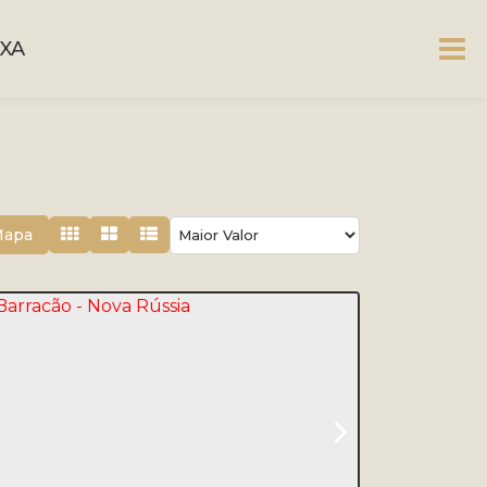
XA
Mapa