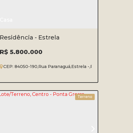
Casa
Residência - Estrela
R$
5.800.000
strela
CEP: 84050-190
,
Ponta Grossa
,
Rua Paranaguá
,
Paraná
,
Brasil
,
Estrela
,
Ponta Grossa
,
Paran
4
2
3
2
2457m²
Terreno