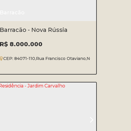
Barracão
Barracão - Nova Rússia
R$
8.000.000
erque
CEP: 84071-110
,
Jardim Carvalho
,
Rua Francisco Otaviano
,
Ponta Grossa
,
Paraná
,
Nova Rússia
,
Brasil
,
Ponta 
1
3
5004m²