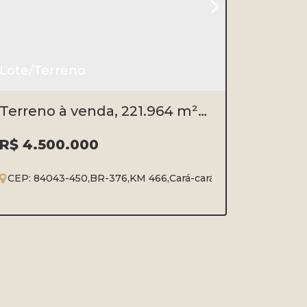
Lote/Terreno
Terreno à venda, 221.964 m²
por R$ 4.500.000 - BR 376-KM
466 - Ponta Grossa/PR
R$
4.500.000
CEP: 84043-450
,
BR-376
,
KM 466
,
Cará-cará
,
Ponta Grossa
,
Pa