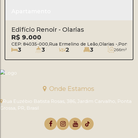
Apartamento
Edifício Renoir - Olarias
R$
9.000
CEP: 84035-000
,
Rua Ermelino de Leão
,
Olarias
,
Ponta G
3
3
2
3
266m²
Onde Estamos
Rua Euzébio Batista Rosas
,
386
,
Jardim Carvalho
,
Ponta
Grossa
,
PR
,
Brasil