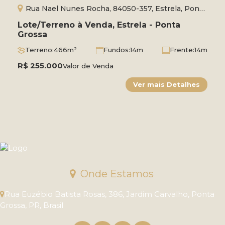
Rua Nael Nunes Rocha, 84050-357, Estrela, Ponta
Grossa, Paraná, Brasil
Lote/Terreno à Venda, Estrela - Ponta
Grossa
Terreno:
466m²
Fundos:
14m
Frente:
14m
Lado Direito:
33m
Lado Esquerdo:
34m
R$
255.000
Valor de Venda
Onde Estamos
Rua Euzébio Batista Rosas
,
386
,
Jardim Carvalho
,
Ponta
Grossa
,
PR
,
Brasil