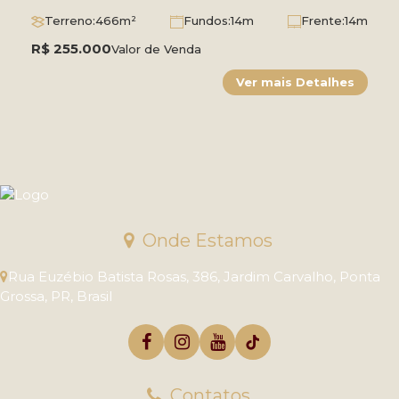
Terreno:
466m²
Fundos:
14m
Frente:
14m
Lado Direito:
33m
Lado Esquerdo:
34m
R$
255.000
Valor de Venda
Onde Estamos
Rua Euzébio Batista Rosas
,
386
,
Jardim Carvalho
,
Ponta
Grossa
,
PR
,
Brasil
Contatos